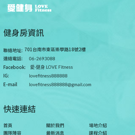
健身房資訊
701台南市東區崇學路18號2樓
聯絡地址:
連絡電話:
06-2693088
Facebook:
愛·健身 LOVE Fitness
IG:
lovefitness888888
E-mail
lovefitness888888@gmail.com
快速連結
首頁
關於我們
場地介紹
團隊陣容
最新消息
課程介紹