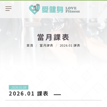
當月課表
首頁
當月課表
2026.01 課表
2026.01.08
2026.01 課表